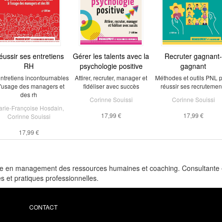
éussir ses entretiens
Gérer les talents avec la
Recruter gagnant-
RH
psychologie positive
gagnant
ntretiens incontournables
Attirer, recruter, manager et
Méthodes et outils PNL 
l'usage des managers et
fidéliser avec succès
réussir ses recrutemen
des rh
Corinne Souissi
Corinne Souissi
rie-Françoise Hosdain
,
17,99 €
17,99 €
Corinne Souissi
17,99 €
ée en management des ressources humaines et coaching. Consultante e
s et pratiques professionnelles.
CONTACT