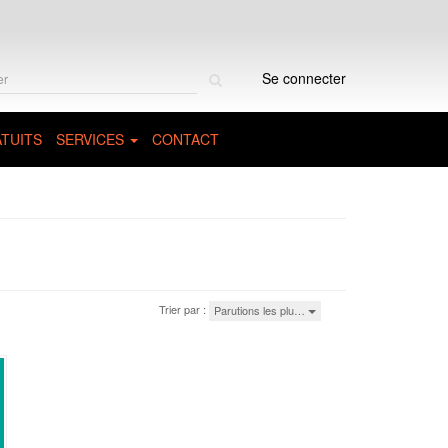
Rechercher
Se connecter
sur
le
site
TUITS
SERVICES
CONTACT
Trier par :
Parutions les plu…