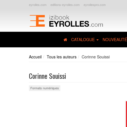
eyrolles.com
editions-eyrolles.com
eyrollespro.com
CATALOGUE
NOUVEAUTÉ
Accueil
Tous les auteurs
Corinne Souissi
Corinne Souissi
Formats numériques