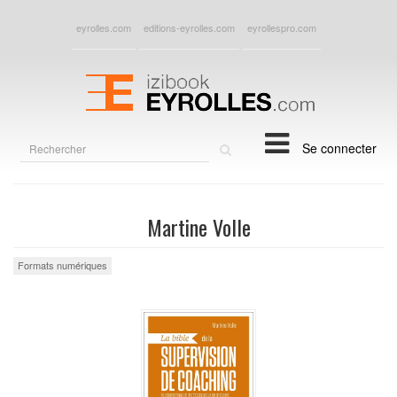
eyrolles.com
editions-eyrolles.com
eyrollespro.com
Rechercher
Se connecter
sur
le
site
Martine Volle
Formats numériques