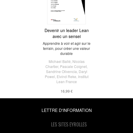
Devenir un leader Lean
avec un sensei
Apprendre à voir et agir sur le
terrain, pour créer une valeur
durable
Michael Ballé
,
Nicolas
Chartier
,
Pascale Coignet
,
Sandrine Olivencia
,
Daryl
Powel
,
Eivind Reke
,
Institut
Lean France
16,99 €
LETTRE D'INFORMATION
LES SITES EYROLLES