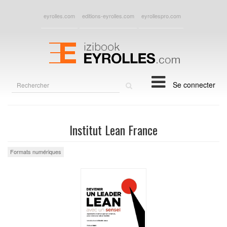
eyrolles.com
editions-eyrolles.com
eyrollespro.com
Rechercher
Se connecter
sur
le
site
Institut Lean France
Formats numériques