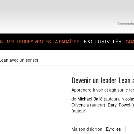
S
MEILLEURES VENTES
A PARAÎTRE
EXCLUSIVITÉS
GRA
Lean avec un sensei
Devenir un leader Lean 
Apprendre à voir et agir sur le t
de
Michael Ballé
(auteur),
Nicola
Olivencia
(auteur),
Daryl Powel
(
(auteur)
Maison d'édition :
Eyrolles