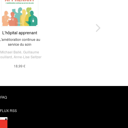
L'hôpital apprenant
L'amélioration continue au
service du soin
Michael Ballé
,
Guillaume
ouillard
,
Anne-Lise Seltzer
18,99 €
FAQ
FLUX RSS