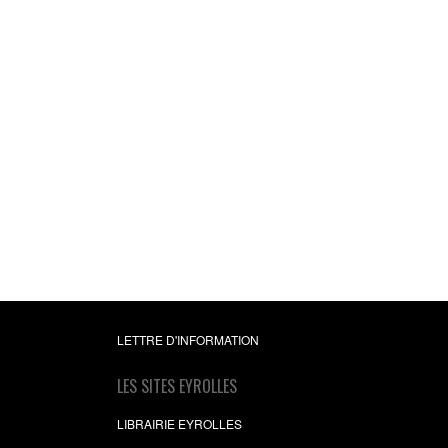
Accrochez votre audi
Les clés pour susciter (e
l'écoute et l'intérêt
Martine Compagno
12,99 €
LETTRE D'INFORMATION
LES SITES EYROLLES
LIBRAIRIE EYROLLES