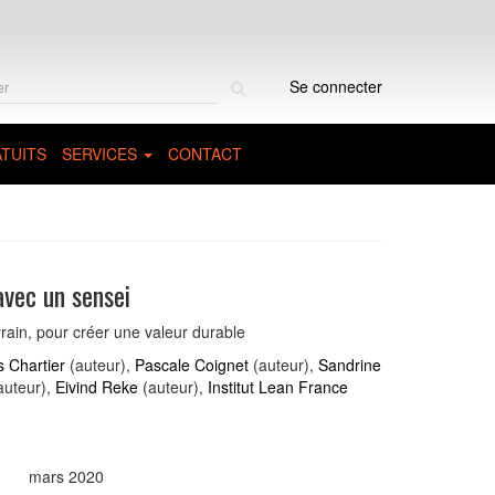
Rechercher
Se connecter
sur
le
site
TUITS
SERVICES
CONTACT
avec un sensei
errain, pour créer une valeur durable
s Chartier
(auteur),
Pascale Coignet
(auteur),
Sandrine
auteur),
Eivind Reke
(auteur),
Institut Lean France
mars 2020