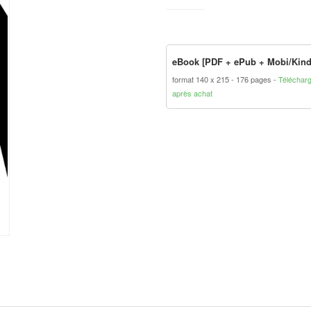
eBook [PDF + ePub + Mobi/Kind
format 140 x 215
176 pages
Téléchar
après achat