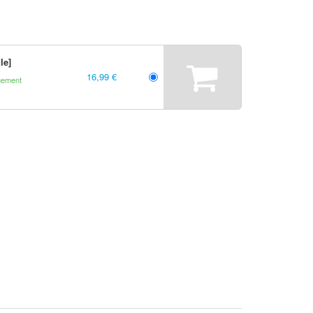
le]
16,99 €
gement