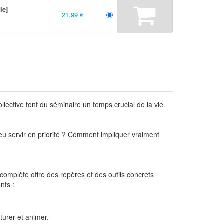
le]
21,99 €
ollective font du séminaire un temps crucial de la vie
jeu servir en priorité ? Comment impliquer vraiment
omplète offre des repères et des outils concrets
nts :
turer et animer.