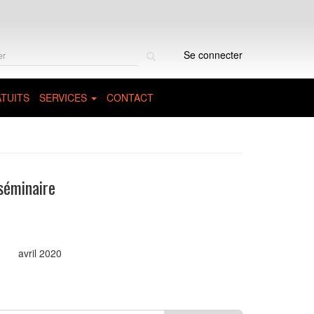
Rechercher
Se connecter
sur
le
site
TUITS
SERVICES
CONTACT
séminaire
avril 2020