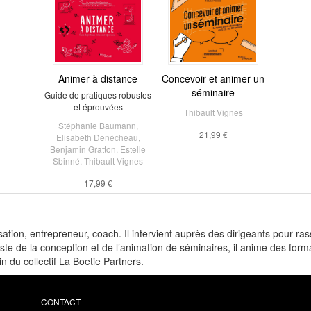
Animer à distance
Concevoir et animer un
séminaire
Guide de pratiques robustes
et éprouvées
Thibault Vignes
Stéphanie Baumann
,
21,99 €
Elisabeth Denécheau
,
Benjamin Gratton
,
Estelle
Sbinné
,
Thibault Vignes
17,99 €
ation, entrepreneur, coach. Il intervient auprès des dirigeants pour ra
ste de la conception et de l’animation de séminaires, il anime des form
in du collectif La Boetie Partners.
CONTACT