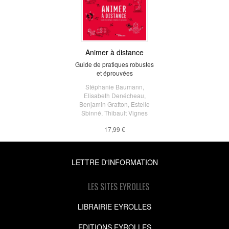
Animer à distance
Guide de pratiques robustes
et éprouvées
Stéphanie Baumann
,
Elisabeth Denécheau
,
Benjamin Gratton
,
Estelle
Sbinné
,
Thibault Vignes
17,99 €
LETTRE D'INFORMATION
LES SITES EYROLLES
LIBRAIRIE EYROLLES
EDITIONS EYROLLES