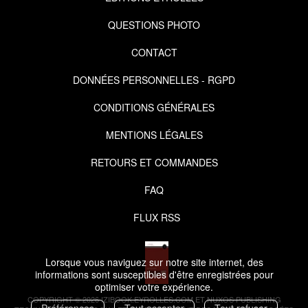
QUESTIONS PHOTO
CONTACT
DONNÉES PERSONNELLES - RGPD
CONDITIONS GÉNÉRALES
MENTIONS LÉGALES
RETOURS ET COMMANDES
FAQ
FLUX RSS
Lorsque vous naviguez sur notre site internet, des
informations sont susceptibles d'être enregistrées pour
optimiser votre expérience.
COPYRIGHT © 2026 IZIBOOK.EYROLLES.COM ET NUXOS PUBLISHING
Préférences
Tout accepter
Tout refuser