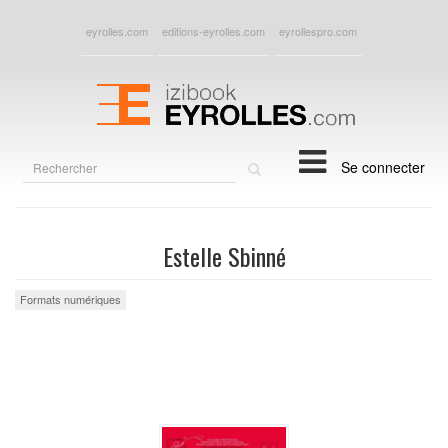
eyrolles.com
editions-eyrolles.com
eyrollespro.com
Rechercher
Se connecter
sur
le
site
Estelle Sbinné
Formats numériques