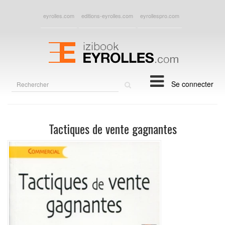
eyrolles.com
editions-eyrolles.com
eyrollespro.com
Rechercher
Se connecter
sur
le
site
Tactiques de vente gagnantes