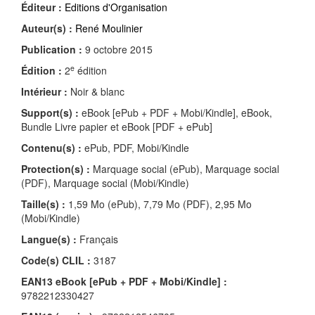
Éditeur :
Editions d'Organisation
Auteur(s) :
René Moulinier
Publication :
9 octobre 2015
e
Édition :
2
édition
Intérieur :
Noir & blanc
Support(s) :
eBook [ePub + PDF + Mobi/Kindle], eBook,
Bundle Livre papier et eBook [PDF + ePub]
Contenu(s) :
ePub, PDF, Mobi/Kindle
Protection(s) :
Marquage social (ePub), Marquage social
(PDF), Marquage social (Mobi/Kindle)
Taille(s) :
1,59 Mo (ePub), 7,79 Mo (PDF), 2,95 Mo
(Mobi/Kindle)
Langue(s) :
Français
Code(s) CLIL :
3187
EAN13 eBook [ePub + PDF + Mobi/Kindle] :
9782212330427