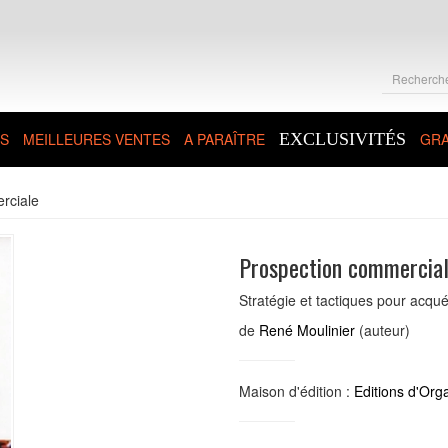
S
MEILLEURES VENTES
A PARAÎTRE
EXCLUSIVITÉS
GRA
rciale
Prospection commercia
Stratégie et tactiques pour acqué
de
René Moulinier
(auteur)
Maison d'édition :
Editions d'Org