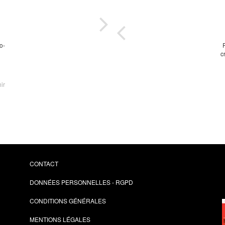
ues
Cul
te
o-
P
c
des
U
sir
Phi
Pons
Pier
ir
A
CONTACT
DONNÉES PERSONNELLES - RGPD
CONDITIONS GÉNÉRALES
MENTIONS LÉGALES