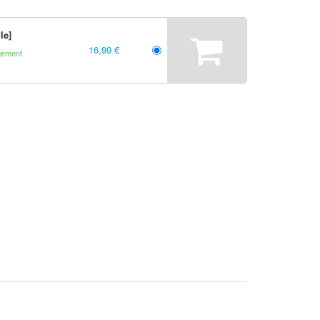
le]
16,99 €
gement