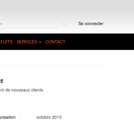
Rechercher
Se connecter
sur
le
site
TUITS
SERVICES
CONTACT
le
rir de nouveaux clients
anisation
octobre 2015