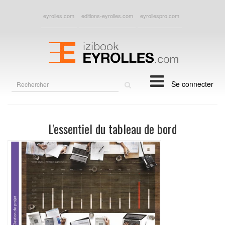
eyrolles.com
editions-eyrolles.com
eyrollespro.com
Rechercher
Se connecter
sur
le
site
L'essentiel du tableau de bord