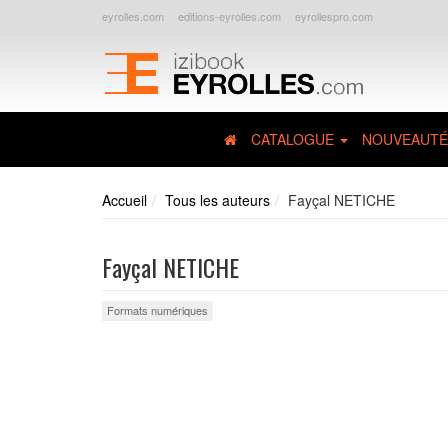
eyrolles.com
editions-eyrolles.com
eyrollespro.com
CATALOGUE
NOUVEAUTÉ
Accueil
Tous les auteurs
Fayçal NETICHE
Fayçal NETICHE
Formats numériques