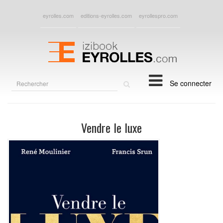
eyrolles.com
editions-eyrolles.com
eyrollespro.com
Rechercher
Se connecter
sur
le
site
Vendre le luxe