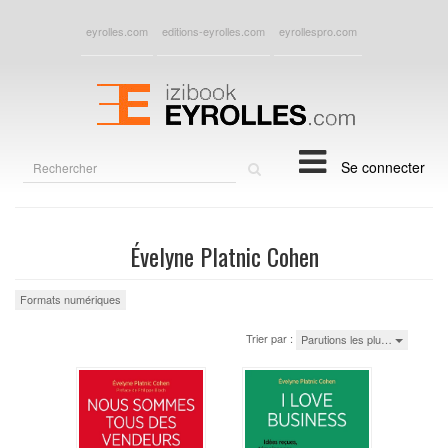
eyrolles.com
editions-eyrolles.com
eyrollespro.com
Rechercher
Se connecter
sur
le
site
Évelyne Platnic Cohen
Formats numériques
Trier par :
Parutions les plu…