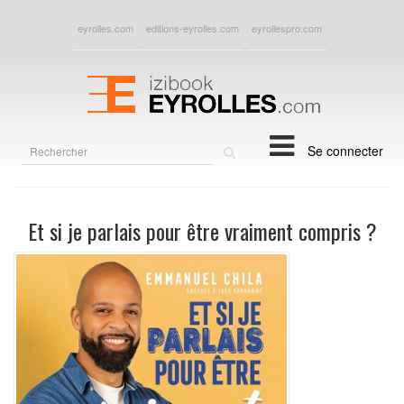
eyrolles.com
editions-eyrolles.com
eyrollespro.com
Rechercher
Se connecter
sur
le
site
Et si je parlais pour être vraiment compris ?