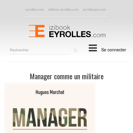
eyrolles.com
editions-eyrolles.com
eyrollespro.com
Rechercher
Se connecter
sur
le
site
Manager comme un militaire