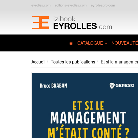
eyrolles.com
editions-eyrolles.com
eyrollespro.com
CATALOGUE
NOUVEAUTÉ
Accueil
Toutes les publications
Et si le managemen