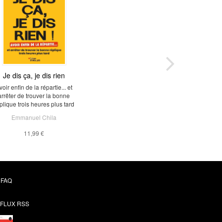
Je dis ça, je dis rien
voir enfin de la répartie... et
arrêter de trouver la bonne
plique trois heures plus tard
Emmanuel Chila
11,99 €
FAQ
FLUX RSS