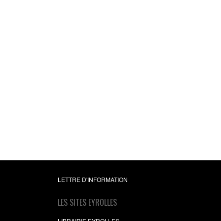
Les couples heureux
osent aborder les su
qui fâchent
5 étapes pour transforme
tensions en connexi
Sandy Kaufmann
11,99 €
LETTRE D'INFORMATION
LES SITES EYROLLES
LIBRAIRIE EYROLLES