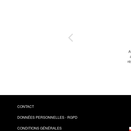
...
jets
A
ré
r vos
on
CONTACT
DONNÉES PERSONNELLES - RGPD
CONDITIONS GÉNÉRALES