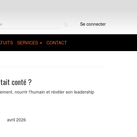
Rechercher
Se connecter
sur
le
site
TUITS
SERVICES
CONTACT
tait conté ?
ement, nourrir l'humain et révéler son leadership
avril 2026