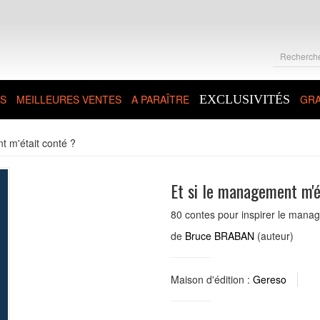
S
MEILLEURES VENTES
A PARAÎTRE
EXCLUSIVITÉS
GRA
t m'était conté ?
Et si le management m'é
80 contes pour inspirer le manag
de
Bruce BRABAN
(auteur)
Maison d'édition :
Gereso