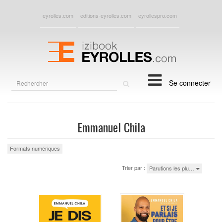
eyrolles.com
editions-eyrolles.com
eyrollespro.com
Rechercher
Se connecter
sur
le
site
Emmanuel Chila
Formats numériques
Trier par :
Parutions les plu…