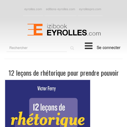
eyrolles.com
editions-eyrolles.com
eyrollespro.com
Rechercher
Se connecter
sur
le
site
12 leçons de rhétorique pour prendre pouvoir