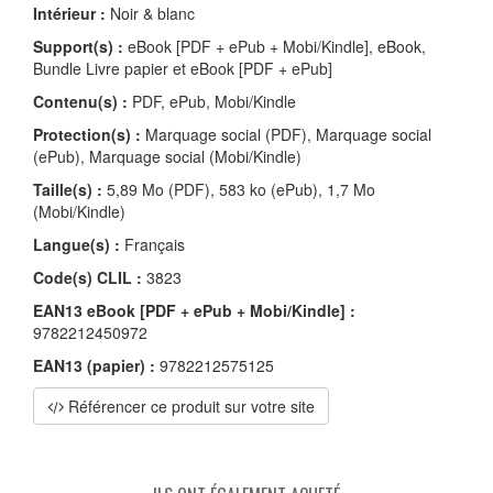
Intérieur :
Noir & blanc
Support(s) :
eBook [PDF + ePub + Mobi/Kindle], eBook,
Bundle Livre papier et eBook [PDF + ePub]
Contenu(s) :
PDF, ePub, Mobi/Kindle
Protection(s) :
Marquage social (PDF), Marquage social
(ePub), Marquage social (Mobi/Kindle)
Taille(s) :
5,89 Mo (PDF), 583 ko (ePub), 1,7 Mo
(Mobi/Kindle)
Langue(s) :
Français
Code(s) CLIL :
3823
EAN13 eBook [PDF + ePub + Mobi/Kindle] :
9782212450972
EAN13 (papier) :
9782212575125
Référencer ce produit sur votre site