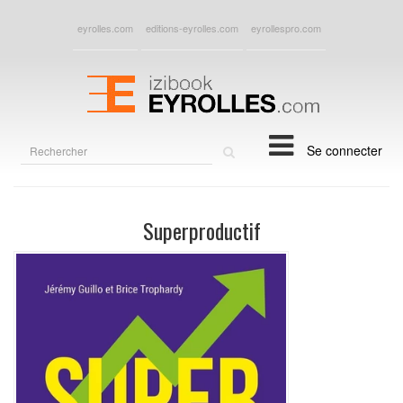
eyrolles.com
editions-eyrolles.com
eyrollespro.com
Rechercher
Se connecter
sur
le
site
Superproductif