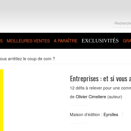
S
MEILLEURES VENTES
A PARAÎTRE
EXCLUSIVITÉS
GRA
 vous arrêtiez le coup de com ?
Entreprises : et si vous
12 défis à relever pour une comm
de
Olivier Cimeliere
(auteur)
Maison d'édition :
Eyrolles