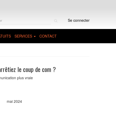
Rechercher
Se connecter
sur
le
site
TUITS
SERVICES
CONTACT
 arrêtiez le coup de com ?
unication plus vraie
mai 2024