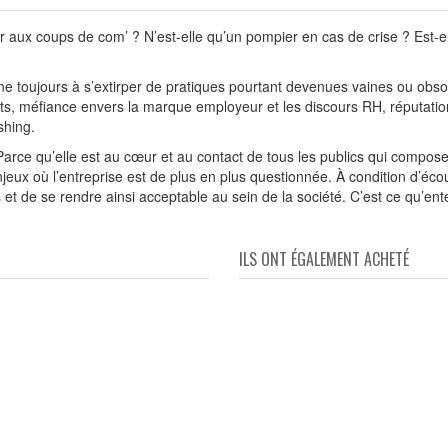
r aux coups de com’ ? N’est-elle qu’un pompier en cas de crise ? Est-
ine toujours à s’extirper de pratiques pourtant devenues vaines ou obso
eants, méfiance envers la marque employeur et les discours RH, réputati
shing.
 ! Parce qu’elle est au cœur et au contact de tous les publics qui compo
jeux où l’entreprise est de plus en plus questionnée. À condition d’éco
 et de se rendre ainsi acceptable au sein de la société. C’est ce qu’ent
ILS ONT ÉGALEMENT ACHETÉ