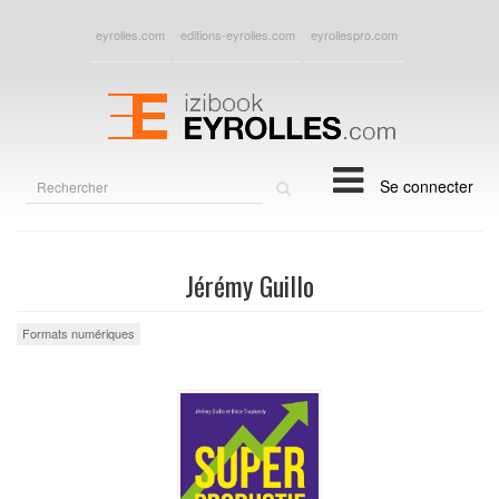
eyrolles.com
editions-eyrolles.com
eyrollespro.com
Rechercher
Se connecter
sur
le
site
Jérémy Guillo
Formats numériques