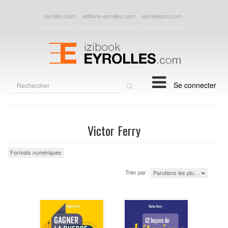
eyrolles.com
editions-eyrolles.com
eyrollespro.com
Rechercher
Se connecter
sur
le
site
Victor Ferry
Formats numériques
Trier par :
Parutions les plu…