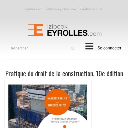
eyrolles.com
editions-eyrolles.com
eyrollespro.com
Rechercher
Se connecter
sur
le
site
Pratique du droit de la construction, 10e édition