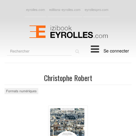
eyrolles.com
editions-eyrolles.com
eyrollespro.com
Rechercher
Se connecter
sur
le
site
Christophe Robert
Formats numériques