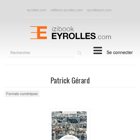
eyrolles.com
editions-eyrolles.com
eyrollespro.com
Rechercher
Se connecter
sur
le
site
Patrick Gérard
Formats numériques