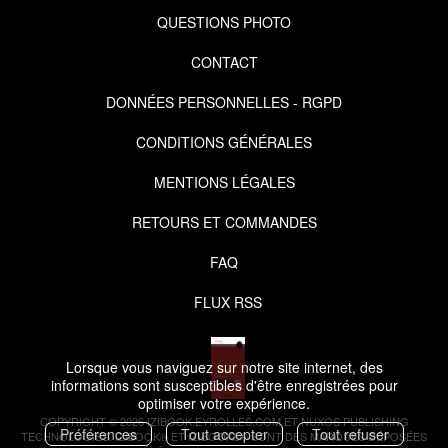
QUESTIONS PHOTO
CONTACT
DONNÉES PERSONNELLES - RGPD
CONDITIONS GÉNÉRALES
MENTIONS LÉGALES
RETOURS ET COMMANDES
FAQ
FLUX RSS
Lorsque vous naviguez sur notre site internet, des
informations sont susceptibles d'être enregistrées pour
optimiser votre expérience.
COPYRIGHT © 2026 IZIBOOK.EYROLLES.COM ET NUXOS PUBLISHING
Préférences
Tout accepter
Tout refuser
TECHNOLOGIES.
IZIBOOK®
ET
IZIBOOKS®
SONT DES MARQUES DÉPOSÉES