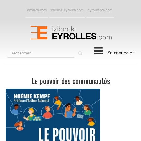
eyrolles.com
editions-eyrolles.com
eyrollespro.com
Rechercher
Se connecter
sur
le
site
Le pouvoir des communautés