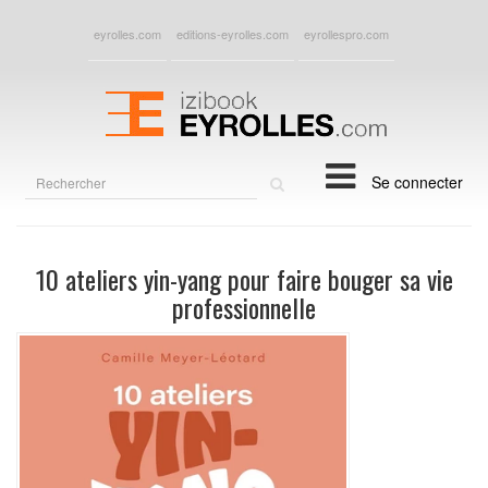
eyrolles.com
editions-eyrolles.com
eyrollespro.com
Rechercher
Se connecter
sur
le
site
10 ateliers yin-yang pour faire bouger sa vie
professionnelle