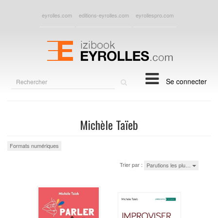
eyrolles.com
editions-eyrolles.com
eyrollespro.com
Rechercher
Se connecter
sur
le
site
Michèle Taïeb
Formats numériques
Trier par :
Parutions les plu…