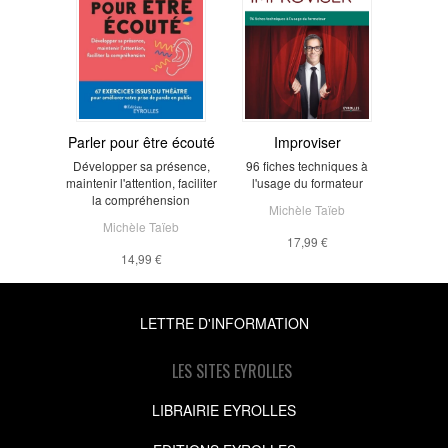
Parler pour être écouté
Improviser
Développer sa présence,
96 fiches techniques à
maintenir l'attention, faciliter
l'usage du formateur
la compréhension
Michèle Taïeb
Michèle Taïeb
17,99 €
14,99 €
LETTRE D'INFORMATION
LES SITES EYROLLES
LIBRAIRIE EYROLLES