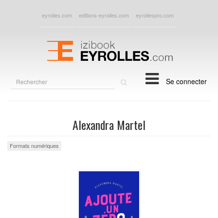
eyrolles.com
editions-eyrolles.com
eyrollespro.com
Rechercher
Se connecter
sur
le
site
Alexandra Martel
Formats numériques