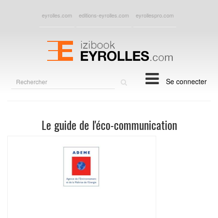
eyrolles.com
editions-eyrolles.com
eyrollespro.com
Rechercher
Se connecter
sur
le
site
Le guide de l'éco-communication