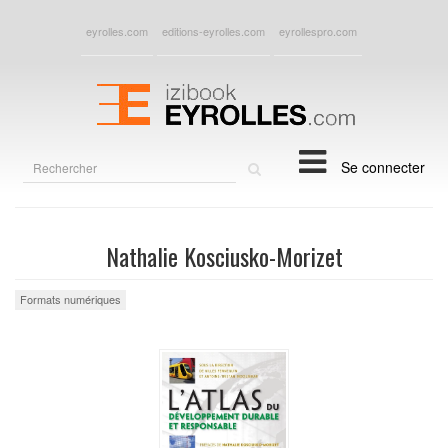
eyrolles.com
editions-eyrolles.com
eyrollespro.com
Rechercher
Se connecter
sur
le
site
Nathalie Kosciusko-Morizet
Formats numériques