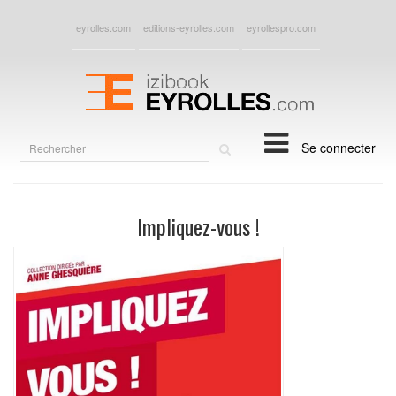
eyrolles.com
editions-eyrolles.com
eyrollespro.com
Rechercher
Se connecter
sur
le
site
Impliquez-vous !