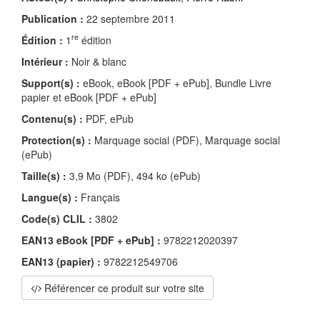
Publication :
22 septembre 2011
re
Édition :
1
édition
Intérieur :
Noir & blanc
Support(s) :
eBook, eBook [PDF + ePub], Bundle Livre
papier et eBook [PDF + ePub]
Contenu(s) :
PDF, ePub
Protection(s) :
Marquage social (PDF), Marquage social
(ePub)
Taille(s) :
3,9 Mo (PDF), 494 ko (ePub)
Langue(s) :
Français
Code(s) CLIL :
3802
EAN13 eBook [PDF + ePub] :
9782212020397
EAN13 (papier) :
9782212549706
Référencer ce produit sur votre site