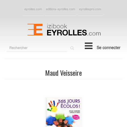
eyrolles.com
editions-eyrolles.com
eyrollespro.com
Rechercher
Se connecter
sur
le
site
Maud Veisseire