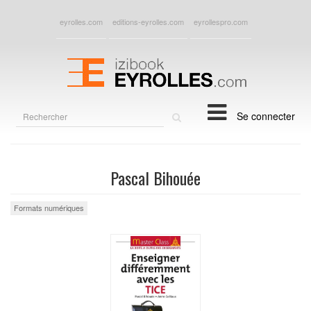
eyrolles.com
editions-eyrolles.com
eyrollespro.com
Rechercher
Se connecter
sur
le
site
Pascal Bihouée
Formats numériques