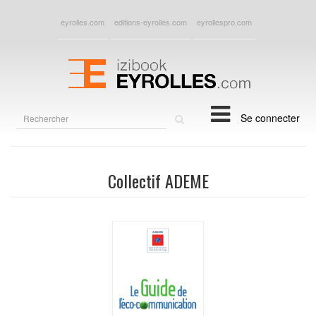
eyrolles.com
editions-eyrolles.com
eyrollespro.com
Rechercher
Se connecter
sur
le
site
Collectif ADEME