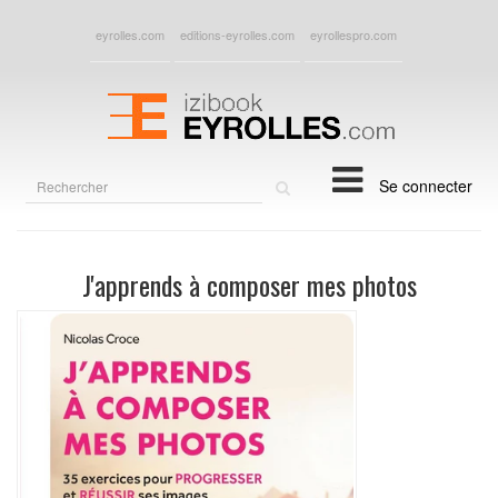
eyrolles.com
editions-eyrolles.com
eyrollespro.com
Rechercher
Se connecter
sur
le
site
J'apprends à composer mes photos