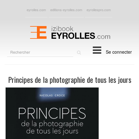
eyrolles.com
editions-eyrolles.com
eyrollespro.com
Rechercher
Se connecter
sur
le
site
Principes de la photographie de tous les jours