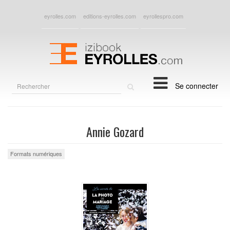
eyrolles.com
editions-eyrolles.com
eyrollespro.com
Rechercher
Se connecter
sur
le
site
Annie Gozard
Formats numériques