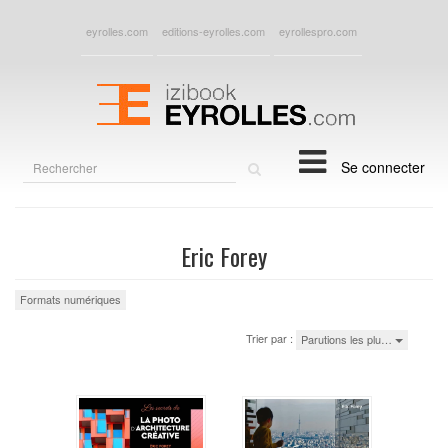
eyrolles.com
editions-eyrolles.com
eyrollespro.com
Rechercher
Se connecter
sur
le
site
Eric Forey
Formats numériques
Trier par :
Parutions les plu…