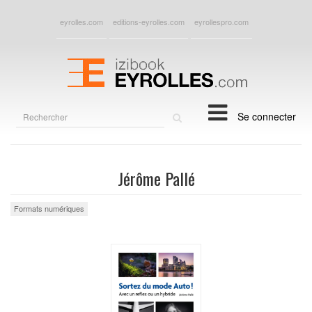
eyrolles.com
editions-eyrolles.com
eyrollespro.com
Rechercher
Se connecter
sur
le
site
Jérôme Pallé
Formats numériques