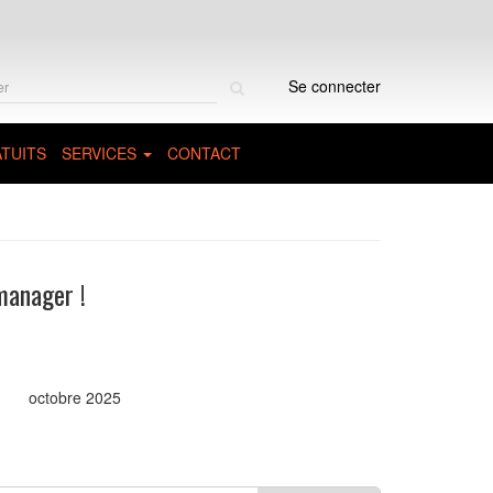
Rechercher
Se connecter
sur
le
site
TUITS
SERVICES
CONTACT
manager !
octobre 2025