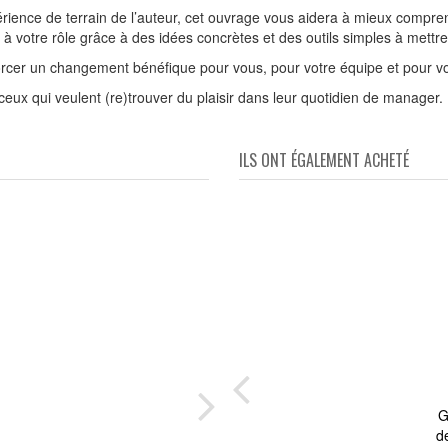
périence de terrain de l’auteur, cet ouvrage vous aidera à mieux comp
 à votre rôle grâce à des idées concrètes et des outils simples à mettr
orcer un changement bénéfique pour vous, pour votre équipe et pour vo
ceux qui veulent (re)trouver du plaisir dans leur quotidien de manager.
ILS ONT ÉGALEMENT ACHETÉ
ser
Get
G
d