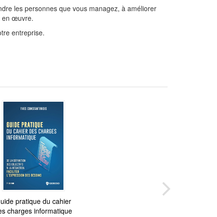
rendre les personnes que vous managez, à améliorer
e en œuvre.
tre entreprise.
ting france out of the
uide pratique du cahier
es charges informatique
rut