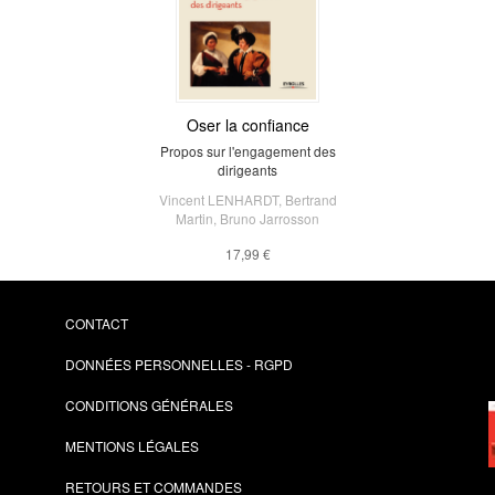
Oser la confiance
Propos sur l'engagement des
dirigeants
Vincent LENHARDT
,
Bertrand
Martin
,
Bruno Jarrosson
17,99 €
CONTACT
DONNÉES PERSONNELLES - RGPD
CONDITIONS GÉNÉRALES
MENTIONS LÉGALES
RETOURS ET COMMANDES