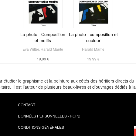
La photo - Composition
La photo - composition et
et motifs
couleur
Eva Witter
,
Harald Mante
Harald Mante
19,99 €
19,99 €
udier le graphisme et la peinture aux côtés des héritiers directs du
aire. Il est l’auteur de plusieurs beaux-livres et d’ouvrages dédiés à la
CONTACT
DONNÉES PERSONNELLES - RGPD
CONDITIONS GÉNÉRALES