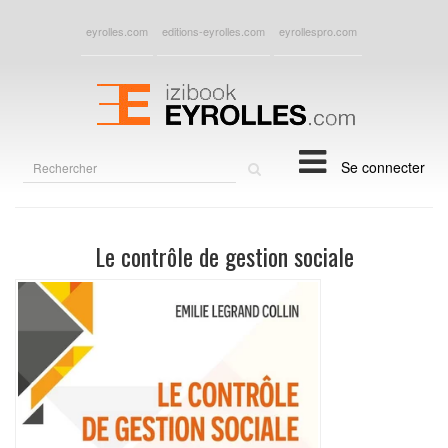
eyrolles.com
editions-eyrolles.com
eyrollespro.com
Rechercher
Se connecter
sur
le
site
Le contrôle de gestion sociale