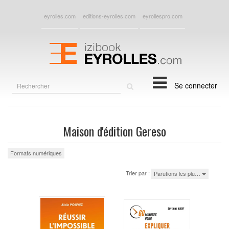
eyrolles.com
editions-eyrolles.com
eyrollespro.com
Rechercher
Se connecter
sur
le
site
Maison d'édition Gereso
Formats numériques
Trier par :
Parutions les plu…