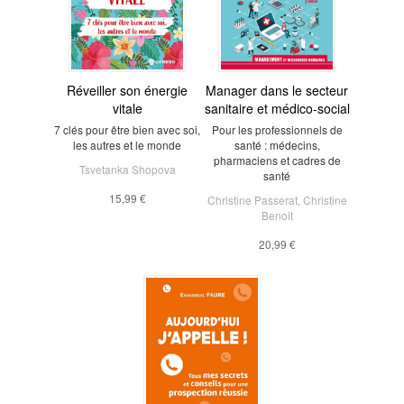
Réveiller son énergie
Manager dans le secteur
vitale
sanitaire et médico-social
7 clés pour être bien avec soi,
Pour les professionnels de
les autres et le monde
santé : médecins,
pharmaciens et cadres de
Tsvetanka Shopova
santé
15,99 €
Christine Passerat
,
Christine
Benoit
20,99 €