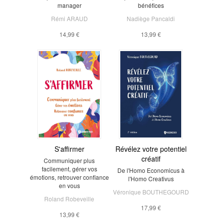
manager
bénéfices
Rémi ARAUD
Nadiège Pancaldi
14,99 €
13,99 €
S'affirmer
Révélez votre potentiel
créatif
Communiquer plus
facilement, gérer vos
De l'Homo Economicus à
émotions, retrouver confiance
l'Homo Creativus
en vous
Véronique BOUTHEGOURD
Roland Robeveille
17,99 €
13,99 €