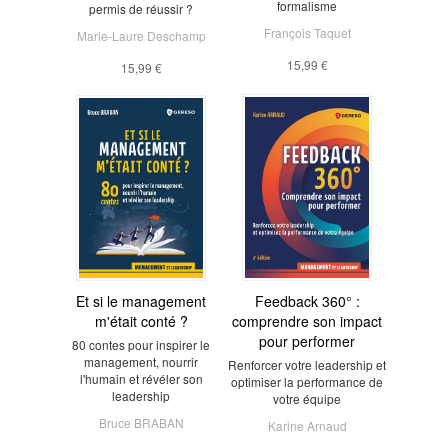
formalisme
permis de réussir ?
François Taquet
Marie-Laure Deschamp
15,99 €
15,99 €
Et si le management
Feedback 360° :
m'était conté ?
comprendre son impact
pour performer
80 contes pour inspirer le
management, nourrir
Renforcer votre leadership et
l'humain et révéler son
optimiser la performance de
leadership
votre équipe
Bruce BRABAN
Karine Arnaud