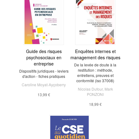
Guide des risques
Enquêtes internes et
psychosociaux en
management des risques
entreprise
De la levée de doute à la
restitution : méthode,
Dispositifs juridiques - leviers
entretiens, preuves et
d'action - fiches pratiques
conformité (iso 37008)
Caroline Moyat-Ayçoberry
Nicolas Dufour
,
Mark
PONZONI
13,99 €
18,99 €