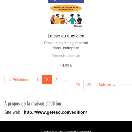
Le cse au quotidien
Pratique du dialogue social
dans l'entreprise
François Chauvin
14,99 €
(current)
← Précédent
1
2
3
…
28
29
Suivant →
A propos de la maison d'édition
Site web :
http://www.gereso.com/edition/