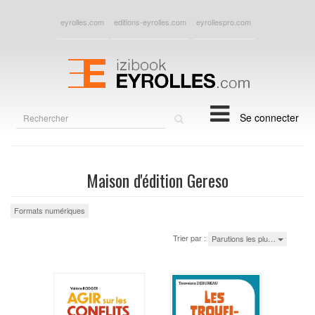
eyrolles.com
editions-eyrolles.com
eyrollespro.com
Rechercher
Se connecter
sur
le
site
Maison d'édition Gereso
Formats numériques
Trier par :
Parutions les plu…