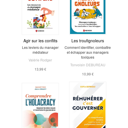
Agir sur les conflits
Les troufignoleurs
Les leviers du manager
Comment identifier, combattre
médiateur
et échapper aux managers
toxiques
Valérie Rodger
Tonvoisin DEBUREAU
13,99 €
10,99 €