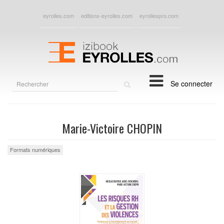
eyrolles.com
editions-eyrolles.com
eyrollespro.com
Rechercher
Se connecter
sur
le
site
Marie-Victoire CHOPIN
Formats numériques