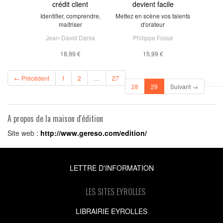
crédit client
devient facile
Identifier, comprendre,
Mettez en scène vos talents
maîtriser
d'orateur
Jean-David Darsa
Philippe Fossé
18,99 €
15,99 €
← Précédent
1
2
…
27
(current)
28
29
Suivant →
A propos de la maison d'édition
Site web :
http://www.gereso.com/edition/
LETTRE D'INFORMATION
LES SITES EYROLLES
LIBRAIRIE EYROLLES