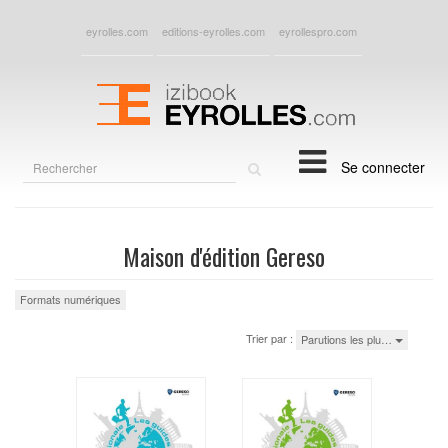
eyrolles.com
editions-eyrolles.com
eyrollespro.com
Rechercher
Se connecter
sur
le
site
Maison d'édition Gereso
Formats numériques
Trier par :
Parutions les plu…