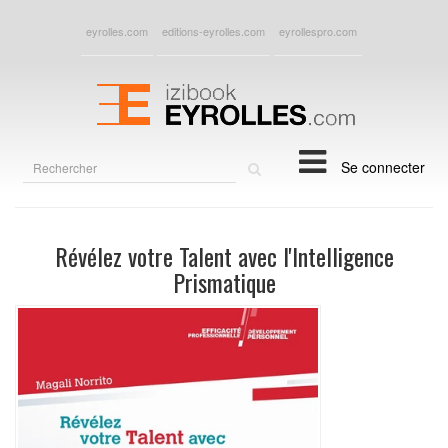
eyrolles.com
editions-eyrolles.com
eyrollespro.com
Rechercher
Se connecter
sur
le
site
Révélez votre Talent avec l'Intelligence
Prismatique