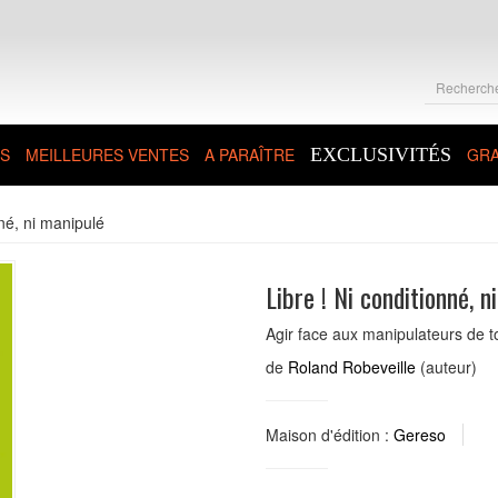
S
MEILLEURES VENTES
A PARAÎTRE
EXCLUSIVITÉS
GRA
nné, ni manipulé
Libre ! Ni conditionné, n
Agir face aux manipulateurs de to
de
Roland Robeveille
(auteur)
Maison d'édition :
Gereso