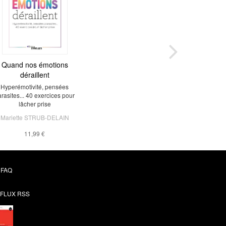
Quand nos émotions
déraillent
Hyperémotivité, pensées
rasites... 40 exercices pour
lâcher prise
Mariette STRUB-DELAIN
11,99 €
FAQ
FLUX RSS