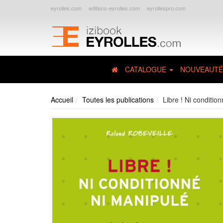
eyrolles.com
editions-eyrolles.com
eyrollespro.com
CATALOGUE
NOUVEAUTÉ
Accueil
Toutes les publications
Libre ! Ni conditio