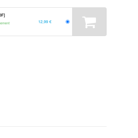
DF]
12,99 €
gement