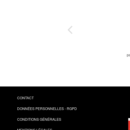
ce
ur
e -
ment
pa
CONTACT
DONNÉES PERSONNELLES - RGPD
CONDITIONS GÉNÉRALES
MENTIONS LÉGALES