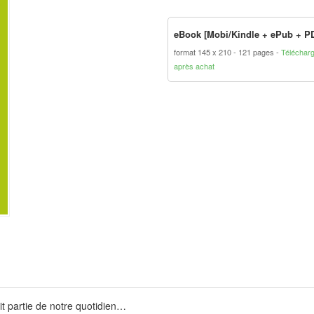
eBook [Mobi/Kindle + ePub + P
format 145 x 210
121 pages
Téléchar
après achat
it partie de notre quotidien…