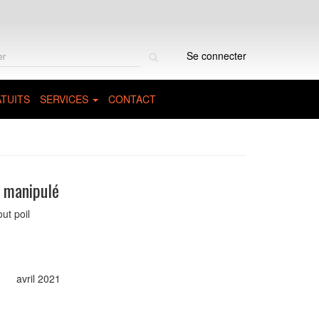
Rechercher
Se connecter
sur
le
site
TUITS
SERVICES
CONTACT
i manipulé
ut poil
avril 2021