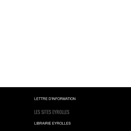
La pleine conscien
Méditation guidée po
donner du sens à sa vi
Fichiers en télécharge
Elisabeth Couzon
6,99 €
LETTRE D'INFORMATION
LES SITES EYROLLES
LIBRAIRIE EYROLLES